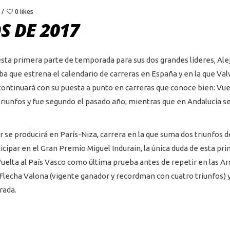
0 likes
S DE 2017
esta primera parte de temporada para sus dos grandes líderes, Ale
eba que estrena el calendario de carreras en España y en la que Va
tinuará con su puesta a punto en carreras que conoce bien: Vuelt
 triunfos y fue segundo el pasado año; mientras que en Andalucía s
 se producirá en París-Niza, carrera en la que suma dos triunfos d
icipar en el Gran Premio Miguel Indurain, la única duda de esta pr
 Vuelta al País Vasco como última prueba antes de repetir en las 
cha Valona (vigente ganador y recordman con cuatro triunfos) y Lie
rada.