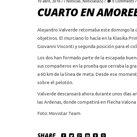
10 abril, 2016
Noticias
,
Noticias(ES)
0 Comments
CUARTO EN AMOREB
Alejandro Valverde retomaba este domingo la 
objetivos. El murciano lo hacía en la Klasika P
Giovanni Visconti y segunda posición para el cicli
Los dos han formado parte de la escapada buena d
sus compañeros en la prueba que cerraba la gra
a 60 km de la línea de meta. Desde ese momento
sobre el pelotón.
Valverde descansará ahora durante unos días ante
las Ardenas, donde competirá en Flecha Valona 
Foto: Movistar Team
SHARE